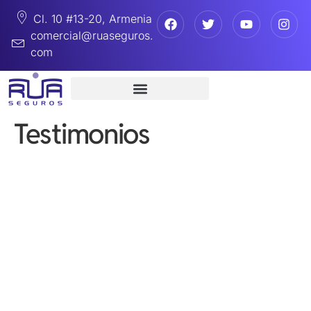
Cl. 10 #13-20, Armenia
comercial@ruaseguros.
com
Testimonios